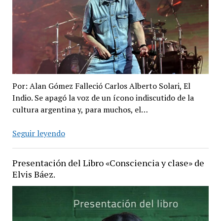
respalda
al
Bajo
Flores
Por: Alan Gómez ​Falleció Carlos Alberto Solari, El
Indio. Se apagó la voz de un ícono indiscutido de la
cultura argentina y, para muchos, el…
De
Seguir leyendo
qué
lado
Presentación del Libro «Consciencia y clase» de
de
Elvis Báez.
la
mecha
te
encontrás: