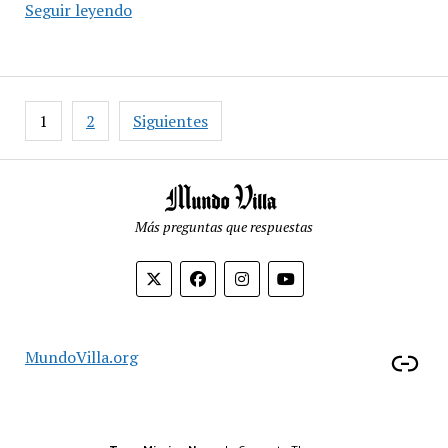
«El
Seguir leyendo
Campito»
25
años
de
Paginación
1
2
Siguientes
organización
de
y
entradas
construcción
colectiva
en
Más preguntas que respuestas
la
Villa
31.
Enl
MundoVilla.org