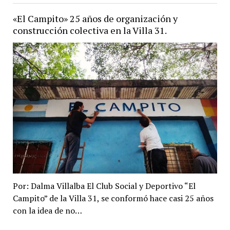
es
«El Campito» 25 años de organización y
la
construcción colectiva en la Villa 31.
misma
satisfacción
y
felicidad
sacar
un
campeón
en
el
ring
y
un
campeón
Por: Dalma Villalba El Club Social y Deportivo “El
de
Campito” de la Villa 31, se conformó hace casi 25 años
la
con la idea de no…
vida»