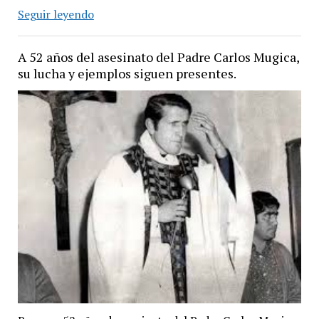
para
Tormenta
Seguir leyendo
la
Negra…
tele
Soy
A 52 años del asesinato del Padre Carlos Mugica,
y
ese.
su lucha y ejemplos siguen presentes.
cacería
contra
el
que
labura