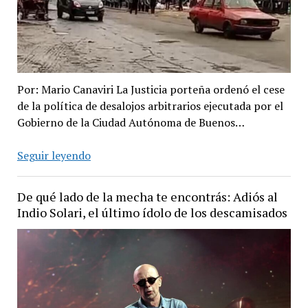
Por: Mario Canaviri La Justicia porteña ordenó el cese
de la política de desalojos arbitrarios ejecutada por el
Gobierno de la Ciudad Autónoma de Buenos…
Revés
Seguir leyendo
para
Jorge
De qué lado de la mecha te encontrás: Adiós al
Macri:
Indio Solari, el último ídolo de los descamisados
la
Justicia
frena
los
desalojos
y