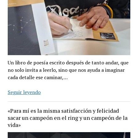
Un libro de poesía escrito después de tanto andar, que
no solo invita a leerlo, sino que nos ayuda a imaginar
cada detalle ese caminar,…
«Cosmogonía
Seguir leyendo
Marginal»,
Poesía
«Para mí es la misma satisfacción y felicidad
de
sacar un campeón en el ring y un campeón de la
barro.
vida»
Escrito
por