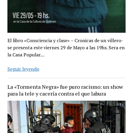
El libro «Consciencia y clase» – Cronicas de un villero-
se presenta este viernes 29 de Mayo a las 19hs. Sera en
la Casa Popular…
Presentación
Seguir leyendo
del
Libro
La «Tormenta Negra» fue puro racismo: un show
«Consciencia
para la tele y cacería contra el que labura
y
clase»
de
Elvis
Báez.