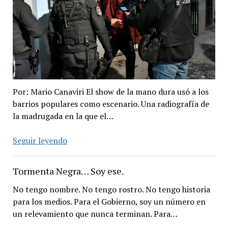
Por: Mario Canaviri El show de la mano dura usó a los
barrios populares como escenario. Una radiografía de
la madrugada en la que el…
La
Seguir leyendo
«Tormenta
Negra»
Tormenta Negra… Soy ese.
fue
puro
No tengo nombre. No tengo rostro. No tengo historia
racismo:
para los medios. Para el Gobierno, soy un número en
un
un relevamiento que nunca terminan. Para…
show