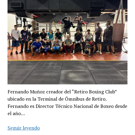
Nahuel
Arrieta
desde
la
Villa
21
de
Barracas
a
presentarse
en
la
Fernando Muñoz creador del “Retiro Boxing Club”
Feria
ubicado en la Terminal de Ómnibus de Retiro.
del
Fernando es Director Técnico Nacional de Boxeo desde
Libro»
el año…
«Para
Seguir leyendo
mí