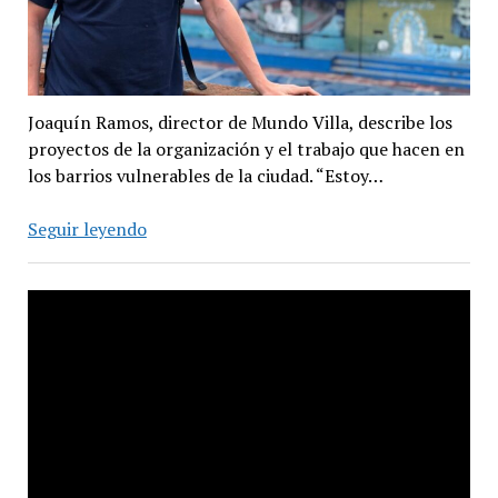
Joaquín Ramos, director de Mundo Villa, describe los
proyectos de la organización y el trabajo que hacen en
los barrios vulnerables de la ciudad. “Estoy…
“Hay
Seguir leyendo
mucho
laburo
para
hacer
con
la
estigmatización”