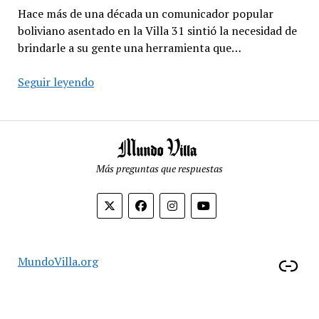
Hace más de una década un comunicador popular
boliviano asentado en la Villa 31 sintió la necesidad de
brindarle a su gente una herramienta que…
Mundo
Seguir leyendo
Villa
surgió
de
la
lucha
Más preguntas que respuestas
de
los
vecinos
por
mostrar
Enl
MundoVilla.org
y
combatir
las